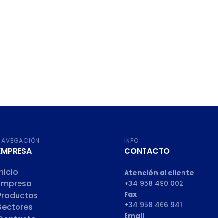
NAVEGACIÓN
INFO
EMPRESA
CONTACTO
Inicio
Atención al cliente
Empresa
+34 958 490 002
Fax
Productos
+34 958 466 941
Sectores
Email