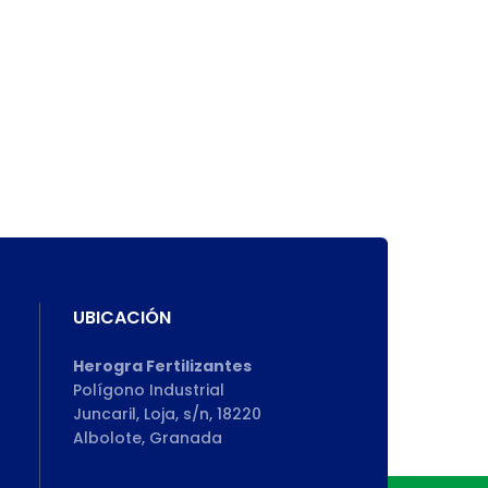
UBICACIÓN
Herogra Fertilizantes
Polígono Industrial
Juncaril, Loja, s/n, 18220
Albolote, Granada