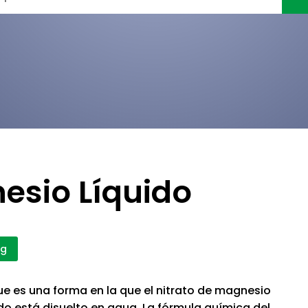
esio Líquido
Kg
e es una forma en la que el nitrato de magnesio
o está disuelto en agua. La fórmula química del