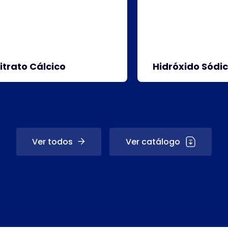
itrato Cálcico
Hidróxido Sódi
Ver todos
Ver catálogo