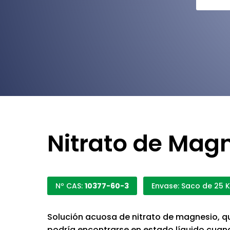
Nitrato de Magn
Nº CAS:
10377-60-3
Envase: Saco de 25 
Solución acuosa de nitrato de magnesio, qu
podría encontrarse en estado líquido cuand